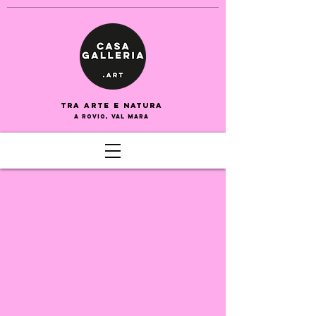
tra arte e naturA
a rovio, val mara