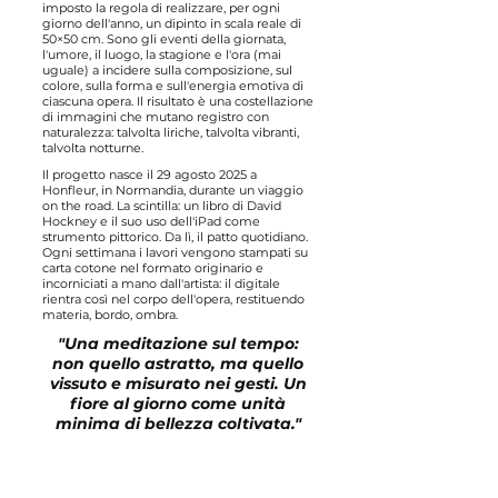
imposto la regola di realizzare, per ogni
giorno dell'anno, un dipinto in scala reale di
50×50 cm. Sono gli eventi della giornata,
l'umore, il luogo, la stagione e l'ora (mai
uguale) a incidere sulla composizione, sul
colore, sulla forma e sull'energia emotiva di
ciascuna opera. Il risultato è una costellazione
di immagini che mutano registro con
naturalezza: talvolta liriche, talvolta vibranti,
talvolta notturne.
Il progetto nasce il 29 agosto 2025 a
Honfleur, in Normandia, durante un viaggio
on the road. La scintilla: un libro di David
Hockney e il suo uso dell'iPad come
strumento pittorico. Da lì, il patto quotidiano.
Ogni settimana i lavori vengono stampati su
carta cotone nel formato originario e
incorniciati a mano dall'artista: il digitale
rientra così nel corpo dell'opera, restituendo
materia, bordo, ombra.
"Una meditazione sul tempo:
non quello astratto, ma quello
vissuto e misurato nei gesti. Un
fiore al giorno come unità
minima di bellezza coltivata."