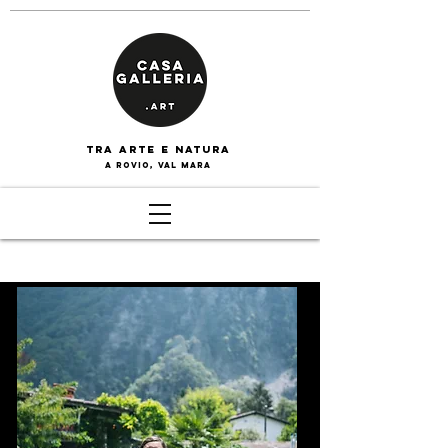
tra arte e naturA
a rovio, val mara
SILVIA &
YURI