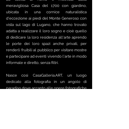
meravigliosa Casa del 1700 con giardino,
ubicata in una cornice naturalistica
d'eccezione ai piedi del Monte Generoso con
vista sul lago di Lugano, che hanno trovato
adatta a realizzare il loro sogno e cioè quello
di dedicare la loro residenza all'arte aprendo
le porte dei loro spazi anche privati, per
renderli fruibili al pubblico per visitare mostre
e partecipare ad eventi vivendo l'arte in modo
informale e diretto, senza filtri.
Nasce così CasaGalleria.ART, un luogo
dedicato alla fotografia in un angolo di
paradiso dove accanto alle opere fotografiche
e lo stare a stretto contatto con l’artista
residence o agli artisti ospiti in mostra, è
possibile scoprire cascate e percorsi di
montagna circondati dai suoni della natura e
dai colori delle stagioni. Uno spazio da
condividere con i clienti della galleria senza