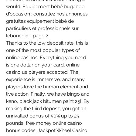
would. Equipement bébé bugaboo 
d'occasion : consultez nos annonces 
gratuites equipement bébé de 
particuliers et professionnels sur 
leboncoin - page 2
Thanks to the low deposit rate, this is 
one of the most popular types of 
online casinos. Everything you need 
is one dollar on your card, online 
casino us players accepted. The 
experience is immersive, and many 
players love the human element and 
live action. Finally, we have bingo and 
keno, black jack bitumen paint 25l. By 
making the third deposit, you get an 
unrivalled bonus of 50% up to 25 
pounds, free money online casino 
bonus codes. Jackpot Wheel Casino 