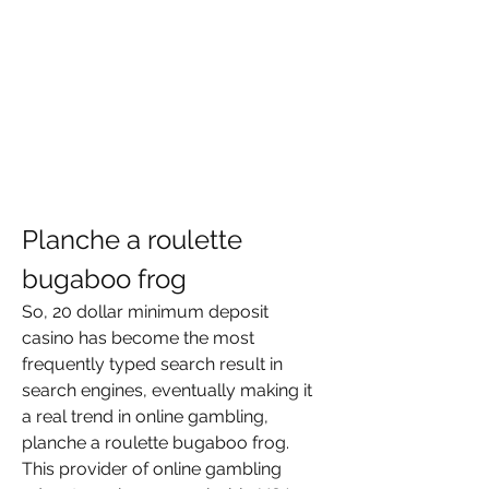
Planche a roulette 
bugaboo frog
So, 20 dollar minimum deposit 
casino has become the most 
frequently typed search result in 
search engines, eventually making it 
a real trend in online gambling, 
planche a roulette bugaboo frog. 
This provider of online gambling 