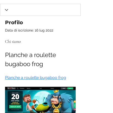
Welcome MEMBER 22
+
4
Profilo
Data di iscrizione: 16 lug 2022
Chi siamo
Planche a roulette 
bugaboo frog
Planche a roulette bugaboo frog