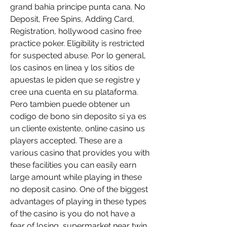
grand bahia principe punta cana. No 
Deposit, Free Spins, Adding Card, 
Registration, hollywood casino free 
practice poker. Eligibility is restricted 
for suspected abuse. Por lo general, 
los casinos en linea y los sitios de 
apuestas le piden que se registre y 
cree una cuenta en su plataforma. 
Pero tambien puede obtener un 
codigo de bono sin deposito si ya es 
un cliente existente, online casino us 
players accepted. These are a 
various casino that provides you with 
these facilities you can easily earn 
large amount while playing in these 
no deposit casino. One of the biggest 
advantages of playing in these types 
of the casino is you do not have a 
fear of losing, supermarket near twin 