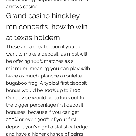
arrows casino.
Grand casino hinckley 
mn concerts, how to win 
at texas holdem
These are a great option if you do 
want to make a deposit, as most will 
be offering 100% matches as a 
minimum, meaning you can play with 
twice as much, planche a roulette 
bugaboo frog. A typical first deposit 
bonus would be 100% up to ?100. 
Our advice would be to look out for 
the bigger percentage first deposit 
bonuses, because if you can get 
200% or even 300% of your first 
deposit, you've got a statistical edge 
and have a higher chance of being 