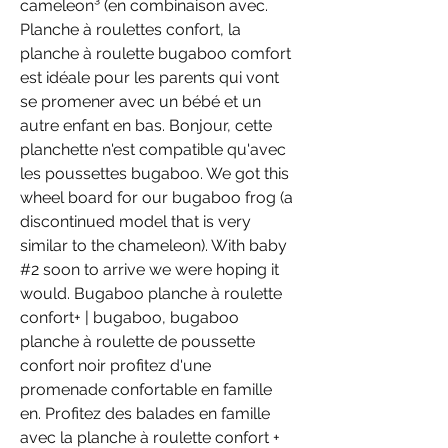
cameleon³ (en combinaison avec. 
Planche à roulettes confort, la 
planche à roulette bugaboo comfort 
est idéale pour les parents qui vont 
se promener avec un bébé et un 
autre enfant en bas. Bonjour, cette 
planchette n'est compatible qu'avec 
les poussettes bugaboo. We got this 
wheel board for our bugaboo frog (a 
discontinued model that is very 
similar to the chameleon). With baby 
#2 soon to arrive we were hoping it 
would. Bugaboo planche à roulette 
confort+ | bugaboo, bugaboo 
planche à roulette de poussette 
confort noir profitez d'une 
promenade confortable en famille 
en. Profitez des balades en famille 
avec la planche à roulette confort + 