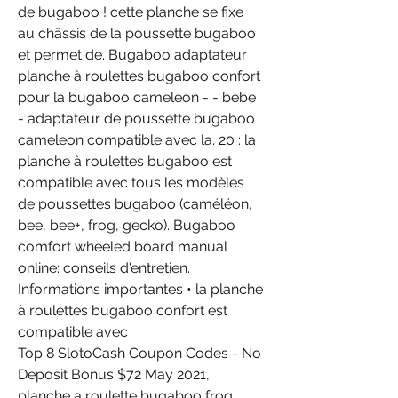
de bugaboo ! cette planche se fixe 
au châssis de la poussette bugaboo 
et permet de. Bugaboo adaptateur 
planche à roulettes bugaboo confort 
pour la bugaboo cameleon - - bebe 
- adaptateur de poussette bugaboo 
cameleon compatible avec la. 20 : la 
planche à roulettes bugaboo est 
compatible avec tous les modèles 
de poussettes bugaboo (caméléon, 
bee, bee+, frog, gecko). Bugaboo 
comfort wheeled board manual 
online: conseils d'entretien. 
Informations importantes • la planche 
à roulettes bugaboo confort est 
compatible avec
Top 8 SlotoCash Coupon Codes - No 
Deposit Bonus $72 May 2021, 
planche a roulette bugaboo frog.