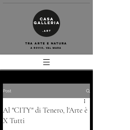
tra arte e naturA
a rovio, val mara
Post
Al "CITY" di Tenero, l'Arte è
X Tutti