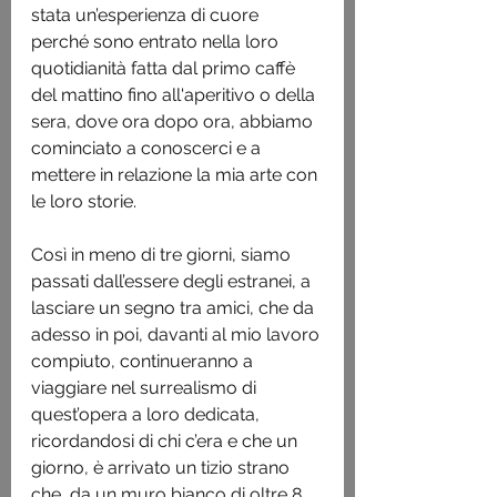
stata un’esperienza di cuore 
perché sono entrato nella loro 
quotidianità fatta dal primo caffè 
del mattino fino all'aperitivo o della 
sera, dove ora dopo ora, abbiamo 
cominciato a conoscerci e a 
mettere in relazione la mia arte con 
le loro storie. 
Così in meno di tre giorni, siamo 
passati dall’essere degli estranei, a 
lasciare un segno tra amici, che da 
adesso in poi, davanti al mio lavoro 
compiuto, continueranno a 
viaggiare nel surrealismo di 
quest’opera a loro dedicata, 
ricordandosi di chi c’era e che un 
giorno, è arrivato un tizio strano 
che, da un muro bianco di oltre 8 